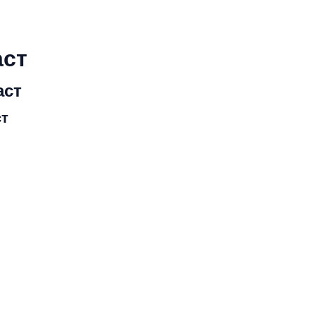
аст
аст
ст