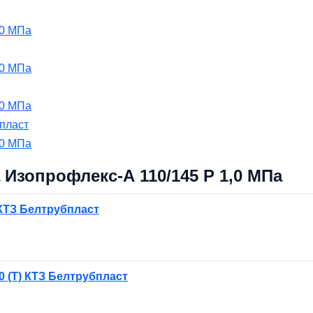
,0 МПа
,0 МПа
,0 МПа
пласт
,0 МПа
Изопрофлекс-А 110/145 Р 1,0 МПа
 КТЗ Белтрубпласт
0 (Т) КТЗ Белтрубпласт