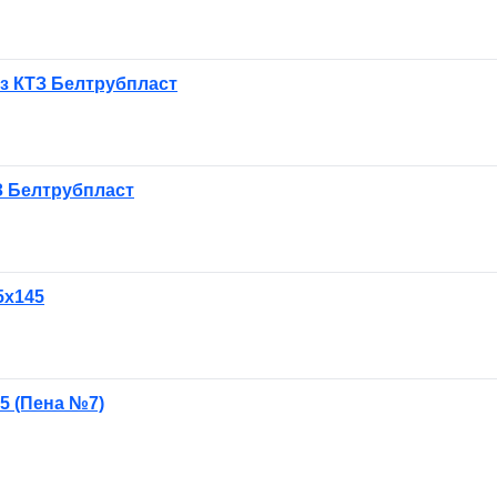
ьз КТЗ Белтрубпласт
З Белтрубпласт
5х145
5 (Пена №7)