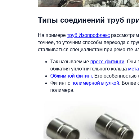
Типы соединений труб пр
На примере
труб Изопрофлекс
рассмотрим 
точнее, то уточним способы перехода с тру
сталкиваться специалистам при ремонте или
Так называемые
пресс-фитинги
. Они
обжатия уплотнительного кольца
мета
Обжимной фитинг.
Его особенностью я
Фитинг с
полимерной втулкой
. Более
полимера.