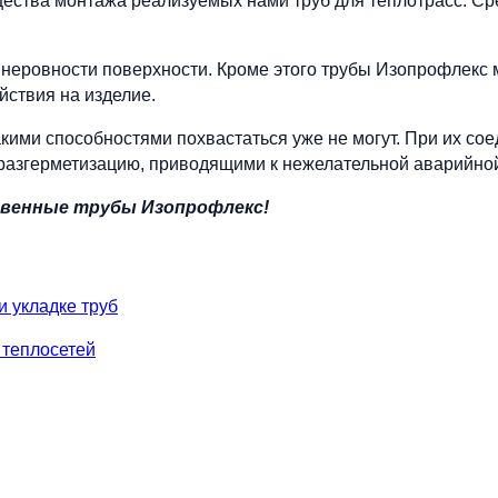
ства монтажа реализуемых нами труб для теплотрасс. Сре
 неровности поверхности. Кроме этого трубы Изопрофлекс 
йствия на изделие.
такими способностями похвастаться уже не могут. При их со
разгерметизацию, приводящими к нежелательной аварийной
твенные трубы Изопрофлекс!
 укладке труб
 теплосетей